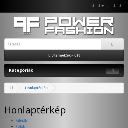
0 termék(ek) - 0 Ft
Kategóriák
Honlaptérkép
Honlaptérkép
Atléták
Pólók