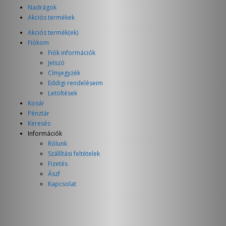
Nadrágok
Akciós termékek
Akciós termék(ek)
Fiókom
Fiók információk
Jelszó
Címjegyzék
Eddigi rendeléseim
Letöltések
Kosár
Pénztár
Keresés
Információk
Rólunk
Szállítási feltételek
Fizetés
Ászf
Kapcsolat